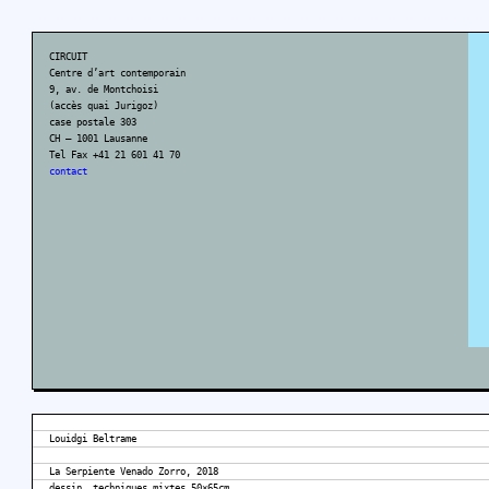
CIRCUIT
Centre d’art contemporain
9, av. de Montchoisi
(accès quai Jurigoz)
case postale 303
CH – 1001 Lausanne
Tel Fax +41 21 601 41 70
contact
Louidgi Beltrame
La Serpiente Venado Zorro, 2018
dessin, techniques mixtes 50×65cm