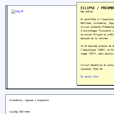
ELLIPSE / PRÉAMB
CIRCUIT
Max Kohler
Centre d’art contemporain
9, av. de Montchoisi
En parallèle à l'expositio
(accès quai Jurigoz)
Beltrame; Curanderos, lagu
case postale 303
Circuit présente Préambule
CH – 1001 Lausanne
d’accrochages fluctuants i
Tel Fax +41 21 601 41 70
du projet Ellipse et préfi
contact
éponyme de la rentrée.
Ce 5e épisode propose de d
l'Apocalypse (1965), et Ec
nuage (1972), deux peintur
Circuit bénéficie du souti
Lausanne, État de ...
En savoir plus
Curanderos, lagunas y huaqueros
Louidgi Beltrame