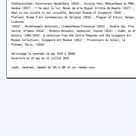
Stadtansichten, Kunstverein Heidelberg (2018) ; burning then, Médiathèque du FMAC,
Genève (2017) ; Y he aquí la luz, Museo de arte Miguel Urrutia de Bogotá (2017) ;
What is not visible is not invisible, National Museum of Singapore (2016) ;
Flatland, Musée d’art contemporain de Sérignan (2016) ; Plagiar of Futuro, Hangar,
Lisbonne
(2015) ; Michelangelo Antonioni, Cinémathèque Française (2015) ; Double Jeu, Frac
Centre, Orléans (2014) ; Mutatis Mutandis, Secession, Vienne (2012) ; Video, an Ar
History (1965-2010): A selection from the Centre Pompidou and the Singapore Art
Museum Collections, Singapore Art Museum (2011) ; Prisonniers du Soleil, Le
Plateau, Paris, (2010).
Vernissage le vendredi 24 mai 2019 à 18h00
Ouverture du 25 mai au 12 juillet 2019
jeudi, vendredi, samedi de 14h à 18h et sur rendez-vous