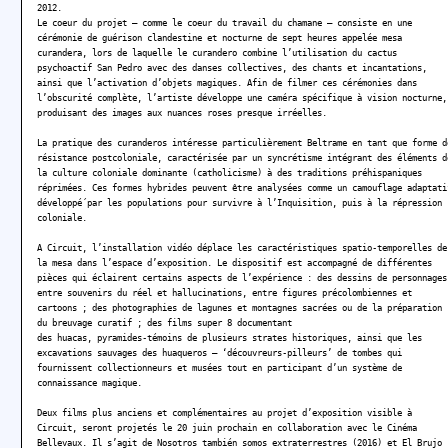
2012.
Le coeur du projet – comme le coeur du travail du chamane – consiste en une
cérémonie de guérison clandestine et nocturne de sept heures appelée mesa
curandera, lors de laquelle le curandero combine l’utilisation du cactus
psychoactif San Pedro avec des danses collectives, des chants et incantations,
ainsi que l’activation d’objets magiques. Afin de filmer ces cérémonies dans
l’obscurité complète, l’artiste développe une caméra spécifique à vision nocturne,
produisant des images aux nuances roses presque irréelles.
La pratique des curanderos intéresse particulièrement Beltrame en tant que forme d
résistance postcoloniale, caractérisée par un syncrétisme intégrant des éléments d
la culture coloniale dominante (catholicisme) à des traditions préhispaniques
réprimées. Ces formes hybrides peuvent être analysées comme un camouflage adaptati
développé́ par les populations pour survivre à l’Inquisition, puis à la répression
coloniale.
A Circuit, l’installation vidéo déplace les caractéristiques spatio-temporelles de
la mesa dans l’espace d’exposition. Le dispositif est accompagné de différentes
pièces qui éclairent certains aspects de l’expérience : des dessins de personnages
entre souvenirs du réel et hallucinations, entre figures précolombiennes et
cartoons ; des photographies de lagunes et montagnes sacrées ou de la préparation
du breuvage curatif ; des films super 8 documentant
des huacas, pyramides-témoins de plusieurs strates historiques, ainsi que les
excavations sauvages des huaqueros – ‘découvreurs-pilleurs’ de tombes qui
fournissent collectionneurs et musées tout en participant d’un système de
connaissance magique.
Deux films plus anciens et complémentaires au projet d’exposition visible à
Circuit, seront projetés le 20 juin prochain en collaboration avec le Cinéma
Bellevaux. Il s’agit de Nosotros también somos extraterrestres (2016) et El Brujo