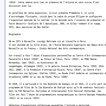
(2014). Cette séance aura lieu en présence de l’artiste et sera suivie d’une
discussion avec lui.
En parallèle de cette exposition, Circuit présente Préambule 5, un cycle
d’accrochages fluctuants, initié dans le cadre du projet Ellipse et préfigurant
l’exposition éponyme de la rentrée. Ce 5e épisode sera l’occasion de présenter et
faire découvrir Cavaliers de l'Apocalypse, 1965, et Eclair tombant d'un nuage,
1972, deux peintures de Max Kohler.
Biographie :
Né en 1971 à Marseille. Louidgi Beltrame vit et travaille à Paris.
Il est diplômé de la Villa Arson, de l’Ecole Nationale Supérieure des Beaux-Arts d
Marseille et du Fresnoy – Studio National des Arts contemporains.
Son travail a fait l’objet d’expositions personnelles au Centre d’Art Contemporain
Passerelle à Brest (2018), au Palais de Tokyo, Paris (2016), au FRAC Basse-
Normandie, Caen (2015), au Kunstverein de
Langenhagen, Allemagne (2015), à la galerie Jousse Entreprise, Paris (2019, 2014,
2012, 2008), à la Fondation d’entreprise Ricard, Paris (2010), au Centre d’Art
Contemporain Les Eglises, Chelles (2010), au Musée d’Art moderne et contemporain d
Strasbourg (2008) et au Jeu de Paume, Paris (2006).
En 2018, il a participé à la 12e Biennale de Gwangju et en 2013, il a pris part au
programme de films de la 11e Biennale de Sharjah ainsi qu’à de nombreux festivals
dont le FID Marseille, Doclisboa et International Film Festival Rotterdam. Ses
films ont fait l’objet de programmations monographiques au Centre Georges Pompidou
(2011) et au Louvre (2013).
Sélection d’expositions collectives auxquelles l’artiste a participé :