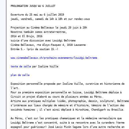
PROLONGATION JUSQU'AU 6 JUILLET
Ouverture du 25 mai au 6 juillet 2019
jeudi, vendredi, samedi de 14h à 18h et sur rendez-vous
Projection au Cinéma Bellevaux le jeudi 20 juin à 20h
Nosotros también somos extraterrestres,
2014 et El Brujo, 2016
suivie d’une discussion avec Louidgi Beltrame
Cinéma Bellevaux, rte Aloys-Fauquez 4, 1018 Lausanne
Entrée 5.- (prix de soutien 15.-)
www.cinemabellevaux.ch/prochains-evenements/louidgi-beltrame
texte de salle
par Isaline Vuille
plan de salle
Exposition personnelle proposée par Isaline Vuille, curatrice et historienne de
l’art.
Pour sa première exposition personnelle en Suisse, Louidgi Beltrame déploie à
Circuit un projet élaboré au cours de plusieurs années au Pérou.
Artiste aux pratiques multiples (vidéo, photographie, dessin, sculpture), Beltrame
s’intéresse aux lieux chargés de mémoire et d’histoire, témoins de l’action des
sociétés humaines ; il s’est ainsi déplacé à Hiroshima, Chandigarh ou Brasilia.
Au Pérou, c’est sur les pratiques chamaniques et la médecine vernaculaire que
Louidgi Beltrame s’est concentré, suite à sa rencontre avec le curandero (terme
espagnol pour guérisseur) José Levis Picón Saguma lors d’une autre recherche en