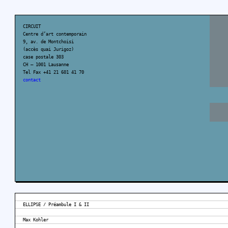
CIRCUIT
Centre d’art contemporain
9, av. de Montchoisi
(accès quai Jurigoz)
case postale 303
CH – 1001 Lausanne
Tel Fax +41 21 601 41 70
contact
ELLIPSE / Préambule I & II
Max Kohler