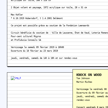
acrylique sur toile, 168 x 128 cm
2 Objet volant et paysage, 1972 acrylique sur toile, 28 x 31 cm
Max Kohler
* 6.10.1919 Hubersdorf, † 1.4.2001 Delémont
Ce projet est possible grâce au soutien de la Fondation Leenaards
Circuit bénéficie du soutien de : Ville de Lausanne, État de Vaud, Loterie Roman
Pour-cent culturel Migros
et Profiducia Conseils SA
Vernissage le samedi 09 février 2019 à 18h00
Ouverture du 10 février au 23 mars 2019
jeudi, vendredi, samedi de 14h à 18h et sur rendez-vous
KNOCK ON WOOD
Tom Johnson
Martin Riches
Vernissage le vendredi 08 
Ouverture du 09 février au
jeudi, vendredi, samedi de
rendez-vous
Concert vendredi 8 mars 19