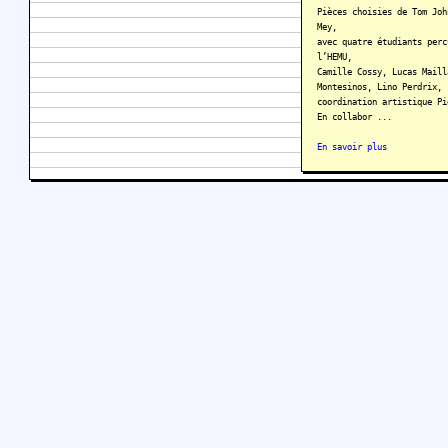
Pièces choisies de Tom Joh
Mey,
avec quatre étudiants perc
l’HEMU,
Camille Cossy, Lucas Maill
Montesinos, Lino Perdrix,
coordination artistique Pi
En collabor ...
En savoir plus