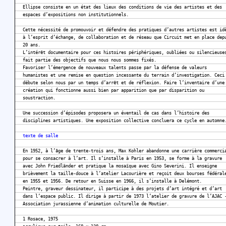
Ellipse consiste en un état des lieux des conditions de vie des artistes et des
espaces d’expositions non institutionnels.
Cette nécessité de promouvoir et défendre des pratiques d’autres artistes est id
à l’esprit d’échange, de collaboration et de réseau que Circuit met en place dep
20 ans.
L’intérêt documentaire pour ces histoires périphériques, oubliées ou silencieuse
fait partie des objectifs que nous nous sommes fixés.
Favoriser l’émergence de nouveaux talents passe par la défense de valeurs
humanistes et une remise en question incessante du terrain d’investigation. Ceci
débute selon nous par un temps d’arrêt et de réflexion. Faire l’inventaire d’une
création qui fonctionne aussi bien par apparition que par disparition ou
soustraction.
Une succession d’épisodes proposera un éventail de cas dans l’histoire des
disciplines artistiques. Une exposition collective concluera ce cycle en automne
texte de salle
En 1952, à l’âge de trente-trois ans, Max Kohler abandonne une carrière commerci
pour se consacrer à l’art. Il s’installe à Paris en 1953, se forme à la gravure
avec John Friedländer et pratique la mosaïque avec Gino Severini. Il enseigne
brièvement la taille-douce à l’atelier Lacourière et reçoit deux bourses fédéral
en 1955 et 1956. De retour en Suisse en 1966, il s’installe à Delémont.
Peintre, graveur dessinateur, il participe à des projets d’art intégré et d’art
dans l’espace public. Il dirige à partir de 1973 l’atelier de gravure de l’AJAC 
Association jurassienne d’animation culturelle de Moutier.
1 Rosace, 1975