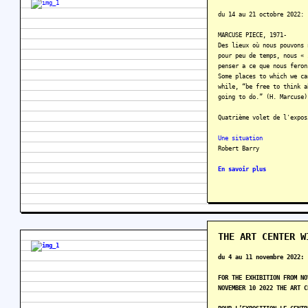
du 14 au 21 octobre 2022:
MARCUSE PIECE, 1971-
Des lieux où nous pouvons 
pour peu de temps, nous « 
penser a ce que nous feron
Some places to which we ca
while, “be free to think a
going to do.” (H. Marcuse)
Quatrième volet de l'expos
Une situation
Robert Barry
En savoir plus
THE ART CENTER W
du 4 au 11 novembre 2022:
FOR THE EXHIBITION FROM NO
NOVEMBER 10 2022 THE ART C