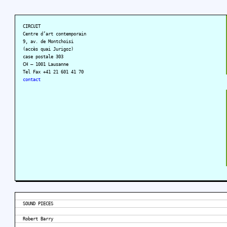
CIRCUIT
Centre d’art contemporain
9, av. de Montchoisi
(accès quai Jurigoz)
case postale 303
CH – 1001 Lausanne
Tel Fax +41 21 601 41 70
contact
SOUND PIECES
Robert Barry