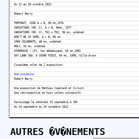
du 21 au 28 octobre 2022:
Robert Barry
PORTRAIT, SIDE A + B, 96 mn,1976
VARIATIONS (NO. 1), A + B, 96mn, 1977
VARIATIONS (NO. 3), TK1 + TK2, 96 mn, undated
DON’T BE SO SURE, A + B, 96 mn
1980 CELEBRATE, 48 mn, undated
ONLY, 33 mn, undated
OTHERWISE (‎ LP), Van Abbemuseum, 50 mn,1981
SKY LAND SEA: A SOUND PIECE, 40 mn, 1996, Villa Arson
Cinquième volet de l'exposition:
Une situation
Robert Barry
Une exposition de Mathieu Copeland et Circuit
Une rétrospective en huit volets successifs
Vernissage le vendredi 23 septembre à 18h
du 24 septembre au 19 novembre 2022
AUTRES �V�NEMENTS