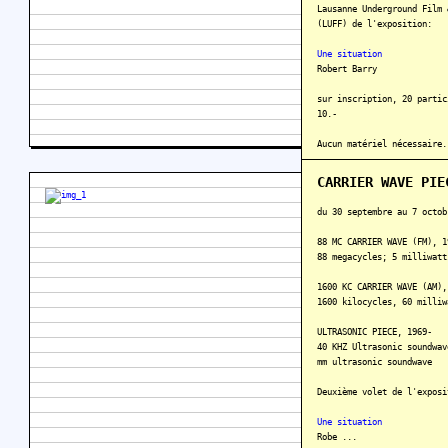
Lausanne Underground Film 
(LUFF) de l'exposition:
Une situation
Robert Barry
sur inscription, 20 partic
10.-
Aucun matériel nécessaire.
En savoir plus
CARRIER WAVE PIE
du 30 septembre au 7 octob
88 MC CARRIER WAVE (FM), 1
88 megacycles; 5 milliwatt
1600 KC CARRIER WAVE (AM),
1600 kilocycles, 60 milliw
ULTRASONIC PIECE, 1969-
40 KHZ Ultrasonic soundwav
mm ultrasonic soundwave
Deuxième volet de l'exposi
Une situation
Robe ...