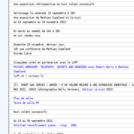
Une exposition rétrospective en huit volets successifs
Vernissage le vendredi 23 septembre à 18h
Une exposition de Mathieu Copeland et Circuit
du 24 septembre au 19 novembre 2022
Du mardi au samedi de 14h à 18h
et sur rendez-vous
Dimanche 20 novembre, dernier jour,
14h une conférence de Mathieu Copeland
Entrée libre
Cinquième volet en partenariat avec le LUFF
PSYCHIC WORKSHOP: TELEPATHY, SECRETS AND READINGS avec Robert Barry & Mathieu
Copeland
luff.ch | circuit.li
Ill: INERT GAS SERIES / ARGON / D'UN VOLUME MESURE A UNE EXPANSION INDEFINIE / 1
MAI 2022, 14H15 (photographie Wally Veronesi,
Edition circuit
2022)
Plan de salle
Texte de salle FR
Huit volets successifs:
du 23 au 30 septembre 2022:
Untitled (monofilament piece - ring), 1968