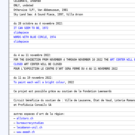
CELEBRATE, undated
ONLY, undated
Otherwise (LP), Van Abbemuseum, 1981
Sky Land Sea: A Sound Piece, 1997, Villa Arson
du 28 octobre au 4 novembre 2022:
IT CAN SEEM TO BE, 1972
slidepiece
WORDS WITH BLUE CIRCLE, 1974
slidepiece
du 4 au 11 novembre 2022:
FOR THE EXHIBITION FROM NOVEMBER 4 THROUGH NOVEMBER 10 2022 THE
ART CENTER WILL 
CLOSED
ART CENTER WILL BE CLOSED
POUR L’EXPOSITION LE CENTRE D’ART SERA FERMÉ DU 4 AU 11 NOVEMBRE 2022
du 11 au 19 novembre 2022:
To paint each wall a bright colour
, 2022
Ce projet est possible grâce au soutien de la Fondation Leenaards
Circuit bénéficie du soutien de : Ville de Lausanne, État de Vaud, Loterie Roman
et Profiducia Conseils SA
autres espaces d'art de la région:
–
allstars.ch
–
bureaucracystudies
–
lecabanon-unil.ch
–
www.eeeeh.ch