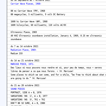
du 30 septembre au 7 octobre 2022:
Carrier Wave Pieces, 1968-
88 mc Carrier Wave (FM), 1968
88 megacycles; 5 milliwatts, 9 volt DC Battery
1600 kc Carrier Wave (AM), 1968
1600 kilocycles; 60 milliwatts; 110 volts AC/DC
Ultrasonic Piece, 1969
40 KHZ Ultrasonic soundwave installation, January 4, 1969, 8.25 mm ultrasonic
soundwave
du 7 au 14 octobre 2022:
Radiation Piece, 1969-
Radium 233
du 14 au 21 octobre 2022:
MARCUSE PIECE, 1971-
Des lieux où nous pouvons nous rendre et où, pour peu de temps, nous « serons
libres de penser a ce que nous ferons. » (H. Marcuse)
Some places to which we can come, and for a while, “be free to think about what 
are going to do.” (H. Marcuse)
du 21 au 28 octobre 2022:
SOUND PIECES
PORTRAIT, SIDE A + B, 1976
VARIATIONS (NO. 1), A + B, 1977
VARIATIONS (NO. 3), TK1 + TK2
DON’T BE SO SURE, A + B, 1980