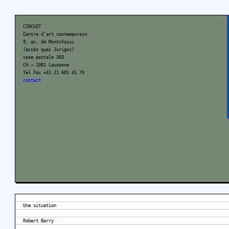
CIRCUIT
Centre d’art contemporain
9, av. de Montchoisi
(accès quai Jurigoz)
case postale 303
CH – 1001 Lausanne
Tel Fax +41 21 601 41 70
contact
Une situation
Robert Barry