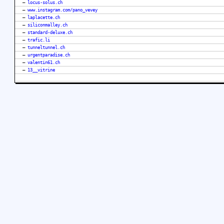
–
locus-solus.ch
–
www.instagram.com/pano_vevey
–
laplacette.ch
–
siliconmalley.ch
–
standard-deluxe.ch
–
trafic.li
–
tunneltunnel.ch
–
urgentparadise.ch
–
valentin61.ch
–
13__vitrine