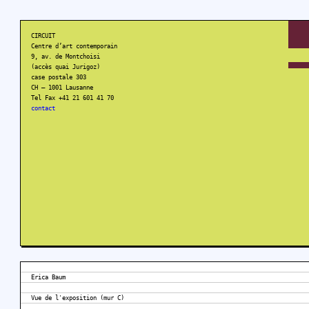
CIRCUIT
Centre d’art contemporain
9, av. de Montchoisi
(accès quai Jurigoz)
case postale 303
CH – 1001 Lausanne
Tel Fax +41 21 601 41 70
contact
Erica Baum
Vue de l'exposition (mur C)