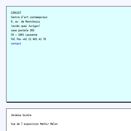
CIRCUIT
Centre d’art contemporain
9, av. de Montchoisi
(accès quai Jurigoz)
case postale 303
CH – 1001 Lausanne
Tel Fax +41 21 601 41 70
contact
Jérémie Gindre
Vue de l'exposition Menhir Melon