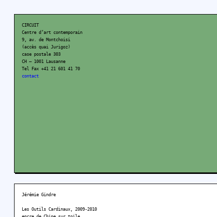
CIRCUIT
Centre d’art contemporain
9, av. de Montchoisi
(accès quai Jurigoz)
case postale 303
CH – 1001 Lausanne
Tel Fax +41 21 601 41 70
contact
Jérémie Gindre
Les Outils Cardinaux, 2009-2010
encre de Chine sur toile,