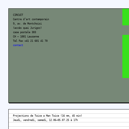
CIRCUIT
Centre d’art contemporain
9, av. de Montchoisi
(accès quai Jurigoz)
case postale 303
CH – 1001 Lausanne
Tel Fax +41 21 601 41 70
contact
Projections de Twice a Man Twice (16 mm, 45 min)
Jeudi, vendredi, samedi, 12.06–05.07.25 à 17h