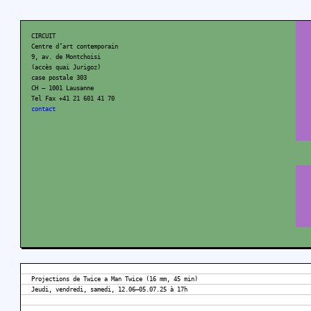
CIRCUIT
Centre d’art contemporain
9, av. de Montchoisi
(accès quai Jurigoz)
case postale 303
CH – 1001 Lausanne
Tel Fax +41 21 601 41 70
contact
Projections de Twice a Man Twice (16 mm, 45 min)
Jeudi, vendredi, samedi, 12.06–05.07.25 à 17h