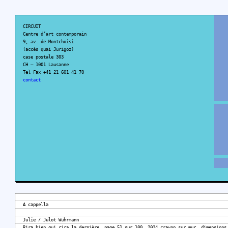
CIRCUIT
Centre d’art contemporain
9, av. de Montchoisi
(accès quai Jurigoz)
case postale 303
CH – 1001 Lausanne
Tel Fax +41 21 601 41 70
contact
A cappella
Julie / Julot Wuhrmann
Rira bien qui rira la dernière, page 51 sur 100, 2024 crayon sur mur, dimensions