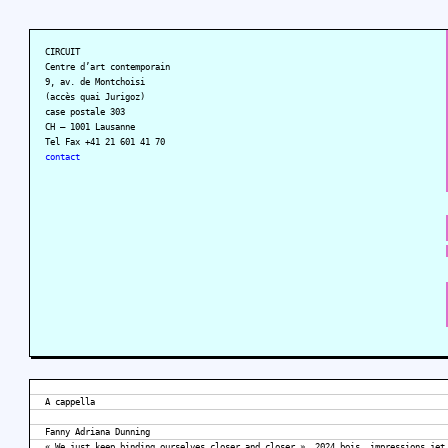
CIRCUIT
Centre d’art contemporain
9, av. de Montchoisi
(accès quai Jurigoz)
case postale 303
CH – 1001 Lausanne
Tel Fax +41 21 601 41 70
contact
A cappella
Fanny Adriana Dunning
« We just keep binding ourselves closer and closer », 2024 bois, impressions jet