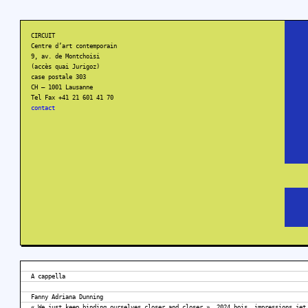
CIRCUIT
Centre d’art contemporain
9, av. de Montchoisi
(accès quai Jurigoz)
case postale 303
CH – 1001 Lausanne
Tel Fax +41 21 601 41 70
contact
A cappella
Fanny Adriana Dunning
« We just keep binding ourselves closer and closer », 2024 bois, impressions jet