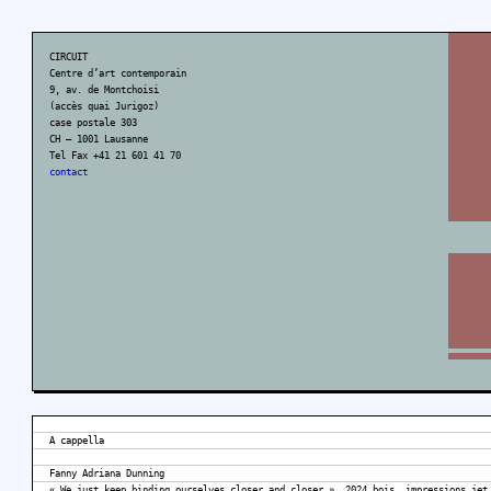
CIRCUIT
Centre d’art contemporain
9, av. de Montchoisi
(accès quai Jurigoz)
case postale 303
CH – 1001 Lausanne
Tel Fax +41 21 601 41 70
contact
A cappella
Fanny Adriana Dunning
« We just keep binding ourselves closer and closer », 2024 bois, impressions jet