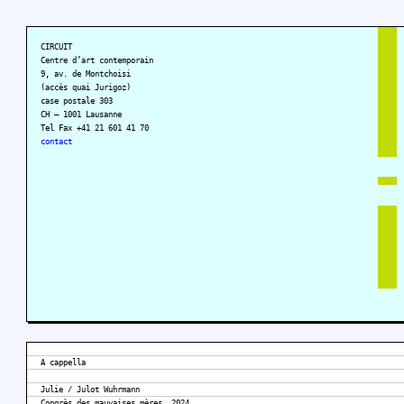
CIRCUIT
Centre d’art contemporain
9, av. de Montchoisi
(accès quai Jurigoz)
case postale 303
CH – 1001 Lausanne
Tel Fax +41 21 601 41 70
contact
A cappella
Julie / Julot Wuhrmann
Congrès des mauvaises mères, 2024