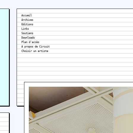
Accueil
Archives
Editions
Links
Soutiens
Downloads
Plan d'accès
A propos de Circuit