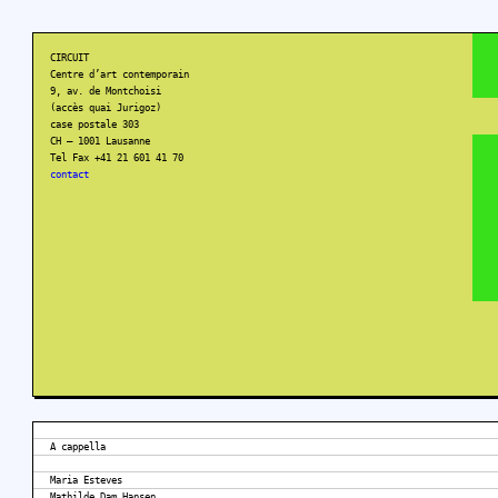
CIRCUIT
Centre d’art contemporain
9, av. de Montchoisi
(accès quai Jurigoz)
case postale 303
CH – 1001 Lausanne
Tel Fax +41 21 601 41 70
contact
A cappella
Maria Esteves
Mathilde Dam Hansen