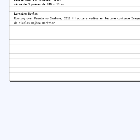
série de 3 pièces de 240 × 13 cm
Lorraine Baylac
Running over Masuda no Iwafune, 2019 4 fichiers vidéos en lecture continue Image
de Nicolas Hajime Héritier