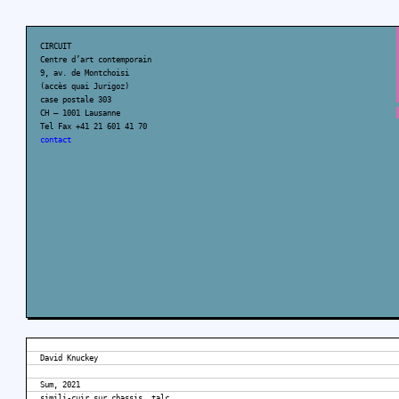
CIRCUIT
Centre d’art contemporain
9, av. de Montchoisi
(accès quai Jurigoz)
case postale 303
CH – 1001 Lausanne
Tel Fax +41 21 601 41 70
contact
David Knuckey
Sum, 2021
simili-cuir sur chassis, talc,