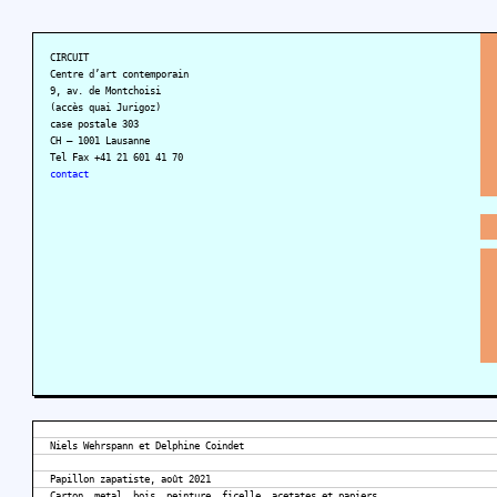
CIRCUIT
Centre d’art contemporain
9, av. de Montchoisi
(accès quai Jurigoz)
case postale 303
CH – 1001 Lausanne
Tel Fax +41 21 601 41 70
contact
Niels Wehrspann et Delphine Coindet
Papillon zapatiste, août 2021
Carton, metal, bois, peinture, ficelle, acetates et papiers,