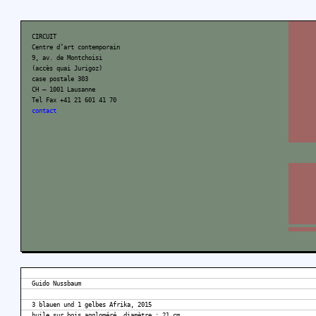
CIRCUIT
Centre d’art contemporain
9, av. de Montchoisi
(accès quai Jurigoz)
case postale 303
CH – 1001 Lausanne
Tel Fax +41 21 601 41 70
contact
Guido Nussbaum
3 blauen und 1 gelbes Afrika, 2015
huile sur bois aggloméré, diamètre : 21 cm