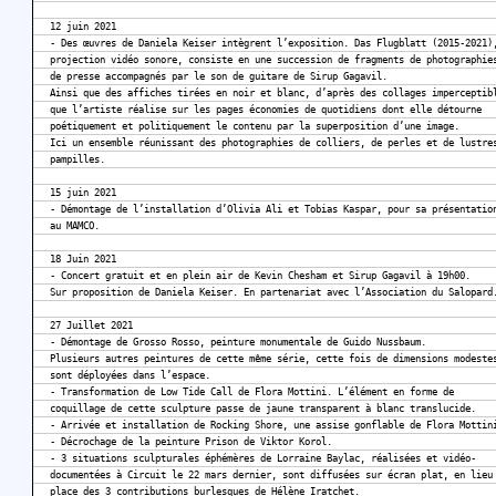
12 juin 2021
- Des œuvres de Daniela Keiser intègrent l’exposition. Das Flugblatt (2015-2021)
projection vidéo sonore, consiste en une succession de fragments de photographie
de presse accompagnés par le son de guitare de Sirup Gagavil.
Ainsi que des affiches tirées en noir et blanc, d’après des collages imperceptib
que l’artiste réalise sur les pages économies de quotidiens dont elle détourne
poétiquement et politiquement le contenu par la superposition d’une image.
Ici un ensemble réunissant des photographies de colliers, de perles et de lustre
pampilles.
15 juin 2021
- Démontage de l’installation d’Olivia Ali et Tobias Kaspar, pour sa présentatio
au MAMCO.
18 Juin 2021
- Concert gratuit et en plein air de Kevin Chesham et Sirup Gagavil à 19h00.
Sur proposition de Daniela Keiser. En partenariat avec l’Association du Salopard
27 Juillet 2021
- Démontage de Grosso Rosso, peinture monumentale de Guido Nussbaum.
Plusieurs autres peintures de cette même série, cette fois de dimensions modeste
sont déployées dans l’espace.
- Transformation de Low Tide Call de Flora Mottini. L’élément en forme de
coquillage de cette sculpture passe de jaune transparent à blanc translucide.
- Arrivée et installation de Rocking Shore, une assise gonflable de Flora Mottin
- Décrochage de la peinture Prison de Viktor Korol.
- 3 situations sculpturales éphémères de Lorraine Baylac, réalisées et vidéo-
documentées à Circuit le 22 mars dernier, sont diffusées sur écran plat, en lieu
place des 3 contributions burlesques de Hélène Iratchet.