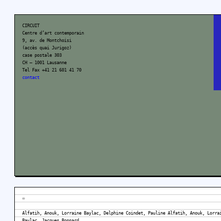
CIRCUIT
Centre d’art contemporain
9, av. de Montchoisi
(accès quai Jurigoz)
case postale 303
CH – 1001 Lausanne
Tel Fax +41 21 601 41 70
contact
♾
Alfatih, Anouk, Lorraine Baylac, Delphine Coindet, Pauline Alfatih, Anouk, Lorra
Baylac, Jacques Bonnard,