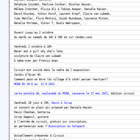
Delphine Coindet, Pauline Cordier, Nicolas Geiser,
Hélène Iratchet, Olivia Ali & Tobias Kaspar, Daniela Keiser,
David Knuckey, Viktor Korol, Laurent Kropf, Claire van Lubeek,
Yves Mettler, Flora Mottini, Guido Nussbaum, Laurence Pittet,
Natalie Portman, Viktor T, Niels Wehrspann, ...
Ouvert jusqu'au 2 octobre
du mardi au samedi de 14h à 18h et sur rendez-vous
Vendredi 1 octobre à 18h
Never ask a girl why she’s late
sculpture de Claire van Lubeek
& make-over par Francis Ases
Circuit est invité dans le cadre de l'exposition:
Jardin d’Hiver #1
Comment peut-on être (du village d’à côté) persan (martien)?
MCBA DU 18.6 au 12.9.2021
carte postale A6, esplanade du MCBA, Lausanne le 27 mai 2021
, édition circuit
Vendredi 18 juin à 19h,
Kevin & Sirup
un concert en plein air proposé par Daniela Keiser
Kevin Chesham, batterie
Sirup Gagavil, guitare
à l’entrée de circuit, gratuit sur inscription,
en partenariat avec l’
Association du Salopard
Actuellement présentés à Circuit :