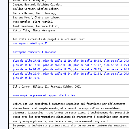
Anouk, Lorraine Baylac,
Jacques Bonnard, Delphine Coindet,
Pauline Cordier, Nicolas Geiser,
Daniela Keiser, David Knuckey,
Laurent Kropf, Claire van Lubeek,
Yves Mettler, Flora Mottini,
Guido Nussbaum, Laurence Pittet,
Viktor Tibay, Niels Wehrspann
Les états successifs du projet à suivre aussi sur:
instagram.com/ellipse_21
instagram.com/circuit.lausanne
plan de salle 27.09
,
plan de salle 10.09
,
plan de salle 30.08
,
plan de salle 24.
plan de salle 17.08
,
plan de salle 05.08
,
plan de salle 27.07
,
plan de salle 15.
plan de salle 04.06
,
plan de salle 12.05
,
plan de salle 08.05
,
plan de salle 24.
plan de salle 20.04
,
plan de salle 09.04
,
plan de salle 02.04
,
plan de salle 26.
plan de salle 19.03
Ill.: Carton, Ellipse 21, François Kohler, 2021
communiqué de presse et rapport d’activités
Infini est une expositon à caractère organique qui fonctionne par déplacements,
chevauchements et remplacements; elle réunit un corpus d’œuvres assemblées,
ajoutées, juxtaposées, transformées ou soustraites. L’enchainement des propositi
rompt avec les programmations classiques de changements d’exposition pour adopte
une dynamique glissante, une décéleration, un mouvement progressif.
Le projet se déploie sur plusieurs mois afin de mettre en lumière des mutations