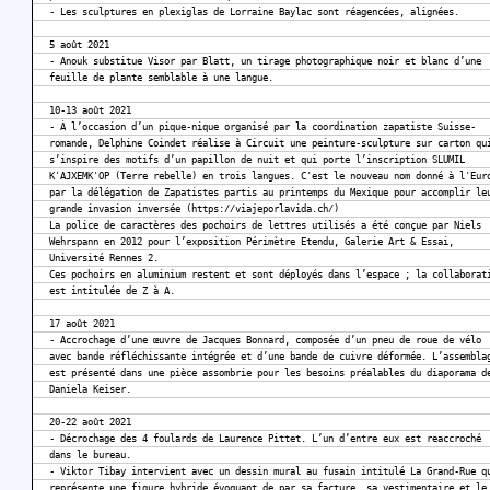
- Les sculptures en plexiglas de Lorraine Baylac sont réagencées, alignées.
5 août 2021
- Anouk substitue Visor par Blatt, un tirage photographique noir et blanc d’une
feuille de plante semblable à une langue.
10-13 août 2021
- À l’occasion d’un pique-nique organisé par la coordination zapatiste Suisse-
romande, Delphine Coindet réalise à Circuit une peinture-sculpture sur carton qu
s’inspire des motifs d’un papillon de nuit et qui porte l’inscription SLUMIL
K'AJXEMK'OP (Terre rebelle) en trois langues. C'est le nouveau nom donné à l'Eur
par la délégation de Zapatistes partis au printemps du Mexique pour accomplir le
grande invasion inversée (https://viajeporlavida.ch/)
La police de caractères des pochoirs de lettres utilisés a été conçue par Niels
Wehrspann en 2012 pour l’exposition Périmètre Etendu, Galerie Art & Essai,
Université Rennes 2.
Ces pochoirs en aluminium restent et sont déployés dans l’espace ; la collaborat
est intitulée de Z à A.
17 août 2021
- Accrochage d’une œuvre de Jacques Bonnard, composée d’un pneu de roue de vélo
avec bande réfléchissante intégrée et d’une bande de cuivre déformée. L’assembla
est présenté dans une pièce assombrie pour les besoins préalables du diaporama d
Daniela Keiser.
20-22 août 2021
- Décrochage des 4 foulards de Laurence Pittet. L’un d’entre eux est reaccroché
dans le bureau.
- Viktor Tibay intervient avec un dessin mural au fusain intitulé La Grand-Rue q
représente une figure hybride évoquant de par sa facture, sa vestimentaire et le