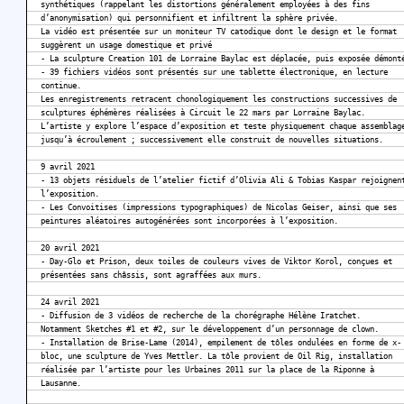
synthétiques (rappelant les distortions généralement employées à des fins
d’anonymisation) qui personnifient et infiltrent la sphère privée.
La vidéo est présentée sur un moniteur TV catodique dont le design et le format
suggèrent un usage domestique et privé
- La sculpture Creation 101 de Lorraine Baylac est déplacée, puis exposée démont
- 39 fichiers vidéos sont présentés sur une tablette électronique, en lecture
continue.
Les enregistrements retracent chonologiquement les constructions successives de
sculptures éphémères réalisées à Circuit le 22 mars par Lorraine Baylac.
L’artiste y explore l’espace d’exposition et teste physiquement chaque assemblag
jusqu’à écroulement ; successivement elle construit de nouvelles situations.
9 avril 2021
- 13 objets résiduels de l’atelier fictif d’Olivia Ali & Tobias Kaspar rejoignen
l’exposition.
- Les Convoitises (impressions typographiques) de Nicolas Geiser, ainsi que ses
peintures aléatoires autogénérées sont incorporées à l’exposition.
20 avril 2021
- Day-Glo et Prison, deux toiles de couleurs vives de Viktor Korol, conçues et
présentées sans châssis, sont agraffées aux murs.
24 avril 2021
- Diffusion de 3 vidéos de recherche de la chorégraphe Hélène Iratchet.
Notamment Sketches #1 et #2, sur le développement d’un personnage de clown.
- Installation de Brise-Lame (2014), empilement de tôles ondulées en forme de x-
bloc, une sculpture de Yves Mettler. La tôle provient de Oil Rig, installation
réalisée par l’artiste pour les Urbaines 2011 sur la place de la Riponne à
Lausanne.