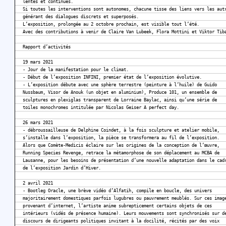
lentes et continues.
Si toutes les interventions sont autonomes, chacune tisse des liens vers les aut
générant des dialogues discrets et superposés.
L’exposition, prolongée au 2 octobre prochain, est visible tout l’été.
Avec des contributions à venir de Claire Van Lubeek, Flora Mottini et Viktor Tib
Rapport d’activités
19 mars 2021
- Jour de la manifestation pour le climat.
- Début de l’exposition INFINI, premier état de l’exposition évolutive.
- L’exposition débute avec une sphère terrestre (peinture à l’huile) de Guido
Nussbaum, Visor de Anouk (un objet en aluminium), Produce 101, un ensemble de
sculptures en plexiglas transparent de Lorraine Baylac, ainsi qu’une série de
toiles monochromes intitulée par Nicolas Geiser A perfect day.
26 mars 2021
- débroussailleuse de Delphine Coindet, à la fois sculpture et atelier mobile,
s’installe dans l’exposition, la pièce se transformera au fil de l’exposition.
Alors que Comète-Medicis éclaire sur les origines de la conception de l’œuvre,
Running Species Revenge, retrace la métamorphose de son déplacement au MCBA de
Lausanne, pour les besoins de présentation d’une nouvelle adaptation dans le cad
de l’exposition Jardin d’Hiver.
2 avril 2021
- Bootleg Oracle, une brève vidéo d’Alfatih, compile en boucle, des univers
majoritairement domestiques parfois lugubres ou pauvrement meublés. Sur ces imag
provenant d’internet, l’artiste anime subrepticement certains objets de ces
intérieurs (vidés de présence humaine). Leurs mouvements sont synchronisés sur d
discours de dirigeants politiques invitant à la docilité, récités par des voix