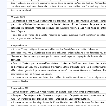
décor urbain, un univers emprunté aussi bien au manga qu’au poulbot de Montmartr
Les deux murs qui sont investis se font face et sont reliés par la prolongation 
dessin au plafond.
28 août 2021
- Décrochage d’une toile recouverte de cristaux de sel par Pauline Cordier, ains
que trois affiches format mondial de Daniel Keiser. Elles laissent la place à de
défenses de mammouth factices conçues par Laurent Kropf. Elles font face en entr
dans l’epace.
- Une toile en forme de planète réduite de Guido Nussbaum vient ponctuer ce même
mur, à gauche des défenses.
3 septembre 2021
- Viktor Tibay intègre à son installation La Grand-Rue une vidéo filmée au
caméscope VHS. On y distingue dans une ambiance crépusculaire : un lampadaire, d
flaques et des arbres qui ont perdu leurs feuillages accompagnés de bruits de
corvidés.
- Sont diffusées quatre nouvelles vidéos filmées en 2019 retranscrivant des acti
de Lorraine Baylac. On y aperçoit l’artiste vêtue d’habits qu’elle a confectionn
elle- même, gravir à plusieurs reprises un monolithe nommé Masuda no Iwafune, li
sanctuarisé qui se trouve au Japon.
- A cette occasion sont retirées des toiles de Guido Nussbaum et les sculptures 
Lorraine Baylac.
8 septembre 2021
- David Knuckey installe trois toiles en simili-cuir brun avec perforations
oblongues. Ces objets spécifiquement conçus pour l’exposition sont posés contre 
murs. On remarque des traces de talc, indices de leur manipulation.
- A cette occasion Rocking Shore de Flora Mottini est déplacée dans la deuxième