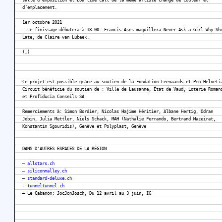
salle d’exposition et Low tide call de la même artiste change de couleur et
d’emplacement.
1er octobre 2021
- Le finissage débutera à 18:00. Francis Ases maquillera Never Ask a Girl Why Sh
Late, de Claire van Lubeek.
(…)
Ce projet est possible grâce au soutien de la Fondation Leenaards et Pro Helveti
Circuit bénéficie du soutien de : Ville de Lausanne, État de Vaud, Loterie Roman
et Profiducia Conseils SA
Remerciements à: Simon Bordier, Nicolas Hajime Héritier, Albane Hertig, Odran
Jobin, Julia Mettler, Niels Schack, MAH (Nathalie Ferrando, Bertrand Mazeirat,
Konstantin Sgouridis), Genève et Polyplast, Genève
DANS D'AUTRES ESPACES DE LA RÉGION
–
allstars.ch
–
siliconmalley.ch
–
standard-deluxe.ch
-
tunneltunnel.ch
– Le Cabanon: JocJonJosch, Du 12 avril au 3 juin, IG