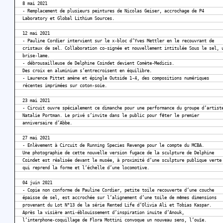
8 mai 2021
- Remplacement de plusieurs peintures de Nicolas Geiser, accrochage de P4
Laboratory et Global Lithium Sources.
12 mai 2021
- Pauline Cordier intervient sur le x-bloc d’Yves Mettler en le recouvrant de
cristaux de sel. Collaboration co-signée et nouvellement intitulée Sous le sel, 
brise-lame.
- débrousailleuse de Delphine Coindet devient Comète-Medicis.
Des croix en aluminium s’entrecroisent en équilibre.
- Laurence Pittet amène et épingle Outside 1-4, des compositions numériques
récentes imprimées sur coton-soie.
23 mai 2021
- Circuit ouvre spécialement ce dimanche pour une performance du groupe d’artist
Natalie Portman. Le privé s’invite dans le public pour fêter le premier
anniversaire d’Abbe.
27 mai 2021
- Enlèvement à Circuit de Running Species Revenge pour le compte du MCBA.
Une photographie de cette nouvelle version fugace de la sculpture de Delphine
Coindet est réalisée devant le musée, à proximité d’une sculpture publique verte
qui reprend la forme et l’échelle d’une locomotive.
04 juin 2021
- Copie non conforme de Pauline Cordier, petite toile recouverte d’une couche
épaisse de sel, est accrochée sur l’alignement d’une toile de mêmes dimensions
provenant du Lot N°13 de la série Rented Life d’Olivia Ali et Tobias Kaspar.
Après la visière anti-éblouissement d’inspiration inuite d’Anouk,
l’interphone-coquillage de Flora Mottini convoque un nouveau sens, l’ouïe.