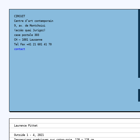
CIRCUIT
Centre d’art contemporain
9, av. de Montchoisi
(accès quai Jurigoz)
case postale 303
CH – 1001 Lausanne
Tel Fax +41 21 601 41 70
contact
Laurence Pittet
Outside 1 - 4, 2021
Impressions numériques sur coton-soie, 128 x 128 cm