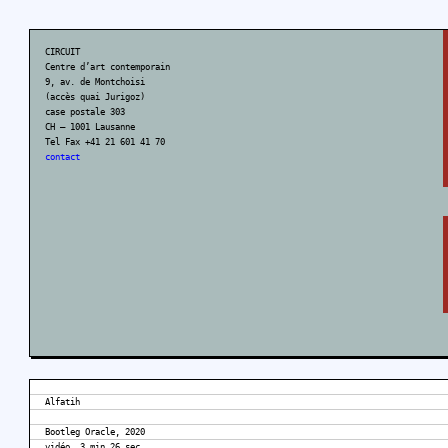
CIRCUIT
Centre d’art contemporain
9, av. de Montchoisi
(accès quai Jurigoz)
case postale 303
CH – 1001 Lausanne
Tel Fax +41 21 601 41 70
contact
Alfatih
Bootleg Oracle, 2020
vidéo, 3 min 26 sec