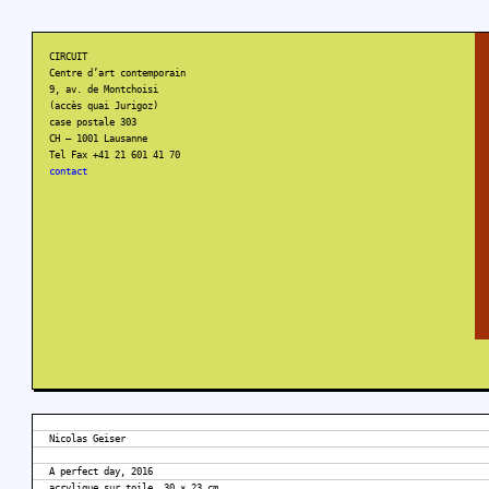
CIRCUIT
Centre d’art contemporain
9, av. de Montchoisi
(accès quai Jurigoz)
case postale 303
CH – 1001 Lausanne
Tel Fax +41 21 601 41 70
contact
Nicolas Geiser
A perfect day, 2016
acrylique sur toile, 30 × 23 cm