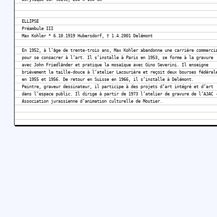
ELLIPSE
Préambule III
Max Kohler * 6.10.1919 Hubersdorf, † 1.4.2001 Delémont
En 1952, à l’âge de trente-trois ans, Max Kohler abandonne une carrière commerci
pour se consacrer à l’art. Il s’installe à Paris en 1953, se forme à la gravure
avec John Friedländer et pratique la mosaïque avec Gino Severini. Il enseigne
brièvement la taille-douce à l’atelier Lacourière et reçoit deux bourses fédéral
en 1955 et 1956. De retour en Suisse en 1966, il s’installe à Delémont.
Peintre, graveur dessinateur, il participe à des projets d’art intégré et d’art
dans l’espace public. Il dirige à partir de 1973 l’atelier de gravure de l’AJAC 
Association jurassienne d’animation culturelle de Moutier.