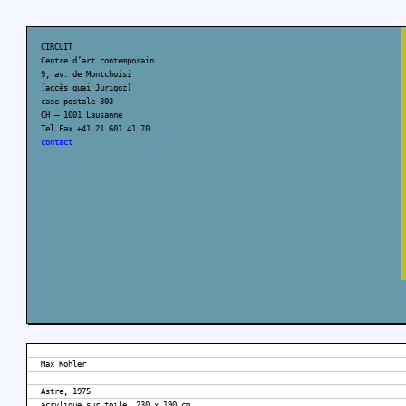
CIRCUIT
Centre d’art contemporain
9, av. de Montchoisi
(accès quai Jurigoz)
case postale 303
CH – 1001 Lausanne
Tel Fax +41 21 601 41 70
contact
Max Kohler
Astre, 1975
acrylique sur toile, 230 x 190 cm