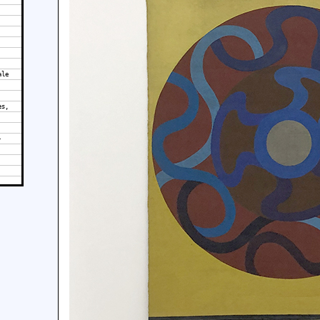
ale
es,
-