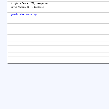
Virginia Genta (IT), saxophone
David Vanzan (IT), batterie
jooklo.altervista.org