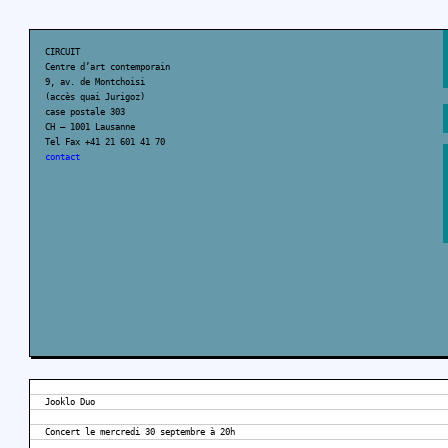
CIRCUIT
Centre d’art contemporain
9, av. de Montchoisi
(accès quai Jurigoz)
case postale 303
CH – 1001 Lausanne
Tel Fax +41 21 601 41 70
contact
Jooklo Duo
Concert le mercredi 30 septembre à 20h