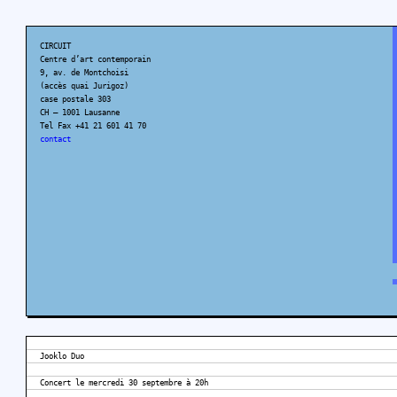
CIRCUIT
Centre d’art contemporain
9, av. de Montchoisi
(accès quai Jurigoz)
case postale 303
CH – 1001 Lausanne
Tel Fax +41 21 601 41 70
contact
Jooklo Duo
Concert le mercredi 30 septembre à 20h