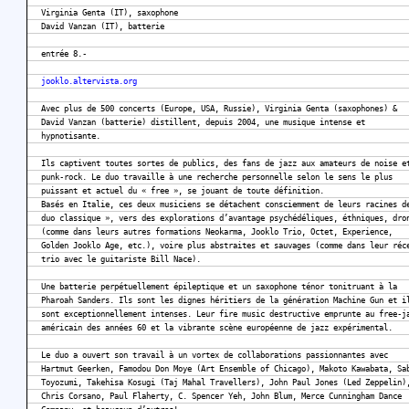
Virginia Genta (IT), saxophone
David Vanzan (IT), batterie
entrée 8.-
jooklo.altervista.org
Avec plus de 500 concerts (Europe, USA, Russie), Virginia Genta (saxophones) &
David Vanzan (batterie) distillent, depuis 2004, une musique intense et
hypnotisante.
Ils captivent toutes sortes de publics, des fans de jazz aux amateurs de noise e
punk-rock. Le duo travaille à une recherche personnelle selon le sens le plus
puissant et actuel du « free », se jouant de toute définition.
Basés en Italie, ces deux musiciens se détachent consciemment de leurs racines d
duo classique », vers des explorations d’avantage psychédéliques, éthniques, dro
(comme dans leurs autres formations Neokarma, Jooklo Trio, Octet, Experience,
Golden Jooklo Age, etc.), voire plus abstraites et sauvages (comme dans leur réc
trio avec le guitariste Bill Nace).
Une batterie perpétuellement épileptique et un saxophone ténor tonitruant à la
Pharoah Sanders. Ils sont les dignes héritiers de la génération Machine Gun et i
sont exceptionnellement intenses. Leur fire music destructive emprunte au free-j
américain des années 60 et la vibrante scène européenne de jazz expérimental.
Le duo a ouvert son travail à un vortex de collaborations passionnantes avec
Hartmut Geerken, Famodou Don Moye (Art Ensemble of Chicago), Makoto Kawabata, Sa
Toyozumi, Takehisa Kosugi (Taj Mahal Travellers), John Paul Jones (Led Zeppelin)
Chris Corsano, Paul Flaherty, C. Spencer Yeh, John Blum, Merce Cunningham Dance