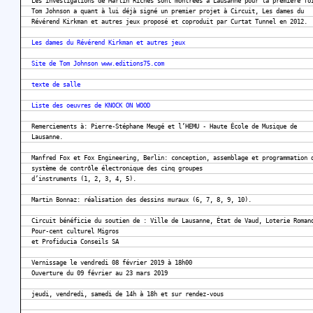
Les investigations de Martin Riches sont montrées à Lausanne pour la première fo
Tom Johnson a quant à lui déjà signé un premier projet à Circuit, Les dames du
Révérend Kirkman et autres jeux proposé et coproduit par Curtat Tunnel en 2012.
Les dames du Révérend Kirkman et autres jeux
Site de Tom Johnson www.editions75.com
texte de salle
Liste des oeuvres de KNOCK ON WOOD
Remerciements à: Pierre-Stéphane Meugé et l’HEMU - Haute École de Musique de
Lausanne.
Manfred Fox et Fox Engineering, Berlin: conception, assemblage et programmation 
système de contrôle électronique des cinq groupes
d’instruments (1, 2, 3, 4, 5).
Martin Bonnaz: réalisation des dessins muraux (6, 7, 8, 9, 10).
Circuit bénéficie du soutien de : Ville de Lausanne, État de Vaud, Loterie Roman
Pour-cent culturel Migros
et Profiducia Conseils SA
Vernissage le vendredi 08 février 2019 à 18h00
Ouverture du 09 février au 23 mars 2019
jeudi, vendredi, samedi de 14h à 18h et sur rendez-vous