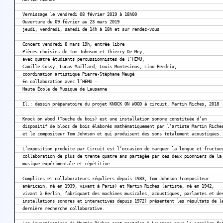
Vernissage le vendredi 08 février 2019 à 18h00
Ouverture du 09 février au 23 mars 2019
jeudi, vendredi, samedi de 14h à 18h et sur rendez-vous
Concert vendredi 8 mars 19h, entrée libre
Pièces choisies de Tom Johnson et Thierry De Mey,
avec quatre étudiants percussionnistes de l’HEMU,
Camille Cossy, Lucas Maillard, Louis Montesinos, Lino Perdrix,
coordination artistique Pierre-Stéphane Meugé
En collaboration avec l’HEMU -
Haute École de Musique de Lausanne
Il.: dessin préparatoire du projet KNOCK ON WOOD à circuit, Martin Riches, 2018
Knock on Wood (Touche du bois) est une installation sonore constituée d’un
dispositif de blocs de bois élaborés mathématiquement par l’artiste Martin Riche
et le compositeur Tom Johnson et qui produisent des sons totalement acoustiques.
L’exposition produite par Circuit est l’occasion de marquer la longue et fructue
collaboration de plus de trente quatre ans partagée par ces deux pionniers de la
musique expérimentale et répétitive.
Complices et collaborateurs réguliers depuis 1983, Tom Johnson (compositeur
américain, né en 1939, vivant à Paris) et Martin Riches (artiste, né en 1942,
vivant à Berlin, fabriquant des machines musicales, acoustiques, parlantes et de
installations sonores et interactives depuis 1972) présentent les résultats de l
dernière recherche collaborative.