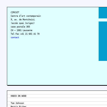
CIRCUIT
Centre d’art contemporain
9, av. de Montchoisi
(accès quai Jurigoz)
case postale 303
CH – 1001 Lausanne
Tel Fax +41 21 601 41 70
contact
KNOCK ON WOOD
Tom Johnson
Martin Riches