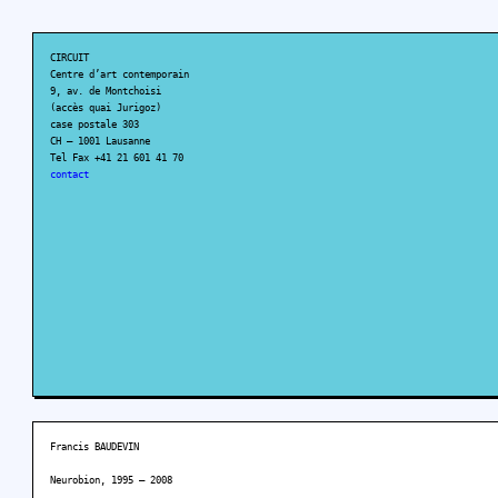
CIRCUIT
Centre d’art contemporain
9, av. de Montchoisi
(accès quai Jurigoz)
case postale 303
CH – 1001 Lausanne
Tel Fax +41 21 601 41 70
contact
Francis BAUDEVIN
Neurobion, 1995 – 2008