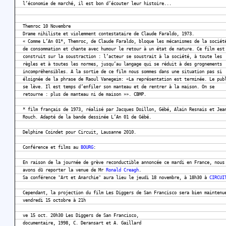
l’économie de marché, il est bon d’écouter leur histoire...
Themroc 10 Novembre
Drame nihiliste et violemment contestataire de Claude Faraldo, 1973.
« Comme L’An 01*, Themroc, de Claude Faraldo, bloque les mécanismes de la sociét
de consommation et chante avec humour le retour à un état de nature. Ce film est
construit sur la soustraction : l’acteur se soustrait à la société, à toute les
règles et à toutes les normes, jusqu’au langage qui se réduit à des grognements
incompréhensibles. A la sortie de ce film nous sommes dans une situation pas si
éloignée de la phrase de Raoul Vanegeim: «La représentation est terminée. Le pub
se lève. Il est temps d’enfiler son manteau et de rentrer à la maison. On se
retourne : plus de manteau ni de maison »». CBMP.
* film français de 1973, réalisé par Jacques Doillon, Gébé, Alain Resnais et Jea
Rouch. Adapté de la bande dessinée L’An 01 de Gébé.
Delphine Coindet pour Circuit, Lausanne 2010.
Conférence et films au
BOURG
:
En raison de la journée de grève reconductible annoncée ce mardi en France, nous
avons dû reporter la venue de Mr
Ronald Creagh
.
Sa conférence "Art et Anarchie" aura lieu le jeudi 18 novembre, à 18h30 à
CIRCUI
Cependant, la projection du film Les Diggers de San Francisco sera bien maintenu
vendredi 15 octobre à 21h
ve 15 oct. 20h30 Les Diggers de San Francisco,
documentaire, 1998, C. Deransart et A. Gaillard