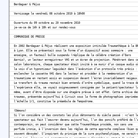
Berdaguer & Péjus
Vernissage le vendredi 08 octobre 2010 à 18h00
Ouverture du 09 octobre au 20 novembre 2010
je-ve-sa de 14h à 18h et sur rendez-vous
COMMUNIQUE DE PRESSE
En 2002 Berdaguer & Péjus réalisent une exposition intitulée Traumathèque à la B
à Lyon. Elle se présentait sous la forme d’un dispositif assez sommaire : une
enseigne, un fauteuil bulle suspendu (réplique de la célèbre création d’Eero
Aarnio), un lecteur enregistreur VHS et un écran de projection. Pénétrant dans c
salon laboratoire, chaque spectateur était invité à se munir d’un casque audio o
la voix d’un hypnotiseur leguidait dans l’exécution d’un protocole très précis :
enclencher la cassette VHS dans le lecteur et procéder à la remémoration d’un
traumatisme en restant assis en suspension devant l’écran invariablement neigeux
Le transfert du trauma restait bien entendu d’ordre symbolique, quand la trace d
l’expérience elle, se voyait soigneusement consignée par le patient/spectateur l
même, avant d’être disposée sur une étagère prévue à cet effet. Cette archive de
traumas, présentée aujourd’hui à Circuit sous la forme de photographies imprimée
l’échelle 1/1, constitue le préambule de Tempodrome.
(Démons)
Si l’on considère un des constats les plus détonnants du siècle passé : «c’est l
spectateur qui fait l’oeuvre» devenu aujourd’hui, l’un des poncifs préféré de l’
contemporain; on peut considérer que cette Traumathèque procède, non sans une
perfide ironie, à l’inversion dans les règles de cette approche complexe (bien q
souvent dévoyée). S’inspirant du principe de la cure psychanalytique, ne serait-