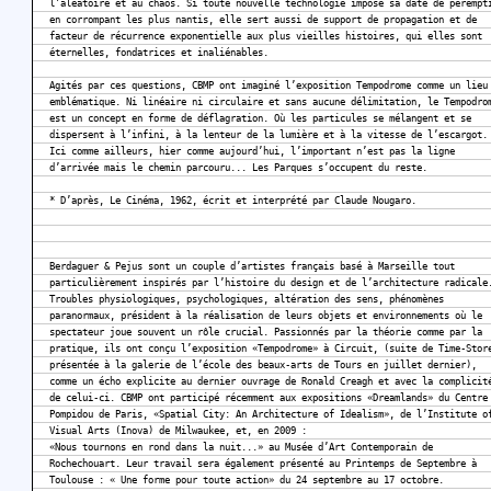
l’aléatoire et au chaos. Si toute nouvelle technologie impose sa date de pérempt
en corrompant les plus nantis, elle sert aussi de support de propagation et de
facteur de récurrence exponentielle aux plus vieilles histoires, qui elles sont
éternelles, fondatrices et inaliénables.
Agités par ces questions, CBMP ont imaginé l’exposition Tempodrome comme un lieu
emblématique. Ni linéaire ni circulaire et sans aucune délimitation, le Tempodro
est un concept en forme de déflagration. Où les particules se mélangent et se
dispersent à l’infini, à la lenteur de la lumière et à la vitesse de l’escargot.
Ici comme ailleurs, hier comme aujourd’hui, l’important n’est pas la ligne
d’arrivée mais le chemin parcouru... Les Parques s’occupent du reste.
* D’après, Le Cinéma, 1962, écrit et interprété par Claude Nougaro.
Berdaguer & Pejus sont un couple d’artistes français basé à Marseille tout
particulièrement inspirés par l’histoire du design et de l’architecture radicale
Troubles physiologiques, psychologiques, altération des sens, phénomènes
paranormaux, président à la réalisation de leurs objets et environnements où le
spectateur joue souvent un rôle crucial. Passionnés par la théorie comme par la
pratique, ils ont conçu l’exposition «Tempodrome» à Circuit, (suite de Time-Stor
présentée à la galerie de l’école des beaux-arts de Tours en juillet dernier),
comme un écho explicite au dernier ouvrage de Ronald Creagh et avec la complicit
de celui-ci. CBMP ont participé récemment aux expositions «Dreamlands» du Centre
Pompidou de Paris, «Spatial City: An Architecture of Idealism», de l’Institute o
Visual Arts (Inova) de Milwaukee, et, en 2009 :
«Nous tournons en rond dans la nuit...» au Musée d’Art Contemporain de
Rochechouart. Leur travail sera également présenté au Printemps de Septembre à
Toulouse : « Une forme pour toute action» du 24 septembre au 17 octobre.