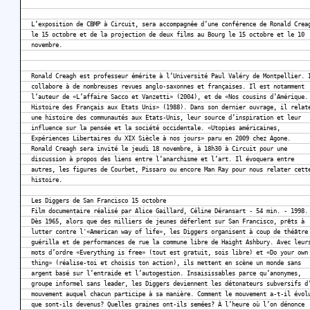
L’exposition de CBMP à Circuit, sera accompagnée d’une conférence de Ronald Crea
le 15 octobre et de la projection de deux films au Bourg le 15 octobre et le 10
novembre.
Ronald Creagh est professeur émérite à l’Université Paul Valéry de Montpellier. 
collabore à de nombreuses revues anglo-saxonnes et françaises. Il est notamment
l’auteur de «L’affaire Sacco et Vanzetti» (2004), et de «Nos cousins d’Amérique.
Histoire des Français aux Etats Unis» (1988). Dans son dernier ouvrage, il relat
une histoire des communautés aux Etats-Unis, leur source d’inspiration et leur
influence sur la pensée et la société occidentale. «Utopies américaines,
Expériences Libertaires du XIX Siècle à nos jours» paru en 2009 chez Agone.
Ronald Creagh sera invité le jeudi 18 novembre, à 18h30 à Circuit pour une
discussion à propos des liens entre l’anarchisme et l’art. Il évoquera entre
autres, les figures de Courbet, Pissaro ou encore Man Ray pour nous relater cett
histoire.
Les Diggers de San Francisco 15 octobre
Film documentaire réalisé par Alice Gaillard, Céline Déransart - 54 min. - 1998.
Dès 1965, alors que des milliers de jeunes déferlent sur San Francisco, prêts à
lutter contre l'«American way of life», les Diggers organisent à coup de théâtre
guérilla et de performances de rue la commune libre de Haight Ashbury. Avec leur
mots d’ordre «Everything is free» (tout est gratuit, sois libre) et «Do your own
thing» (réalise-toi et choisis ton action), ils mettent en scène un monde sans
argent basé sur l’entraide et l’autogestion. Insaisissables parce qu’anonymes,
groupe informel sans leader, les Diggers deviennent les détonateurs subversifs d
mouvement auquel chacun participe à sa manière. Comment le mouvement a-t-il évol
que sont-ils devenus? Quelles graines ont-ils semées? À l’heure où l’on dénonce