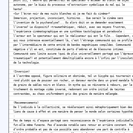
point ici, l’oeuvre qui permettrait au spectateur d’accéder au statut de sujet
autonome, par le biais du processus «d’extraction» symbolique du mal qui le
hante?...
«Sur l’écran noir de mes nuits blanches où je me fait du cinéma»*
Immersion, projection, inconscient, histoires... Que serait le cinéma sans
l’invention de la psychanalyse?... Ou alors doit on se demander exactement
l’inverse? Le dispositif «traumathétique», réduit, avec ses moyens frustres,
l’expérience cinématographique en une synthèse tautologique et paradoxale :
l’acteur est le spectateur qui est le réalisateur qui est le film... Cependant, 
qui nous intéresse essentiellement là, c’est l’étrange communauté qui se profile
par l’intermédiaire de cette entité de bandes magnétiques compilées. Communauté
négative s’il en est, constituée de parts d’ombres et de blessures intimes.
Communauté sans limite aucune (quoi de plus universellement partagé que l’épreuv
traumatique?) et potentiellement démultipliable encore à l’infini par l’inoculat
de la technologie.
(Inversion)
A l’extrême opposé, figure solitaire et obstinée, tel un Sisyphe qui tournerait 
rond plutôt que de pousser son rocher, un danseur marche dans un grand mandala f
de grains de sables noirs et blancs. Un mythe qui se réinvente à rebours, par le
truchement du montage vidéo inversé, redonnant son ordre initial de teintes
contrastées, au chaos uniformément gris des grains de matière mélangée.
(Recommencements)
De l’individu à la collectivité, se révèleraient ainsi métaphoriquement bien des
liens de cause à effet et une manière de penser le monde selon certaines hypothè
:
Pas de temps ni d’espace partagé sans reconnaissance de l’expérience individuell
fut-elle même funeste. Pas d’avancée notable sans retour en arrière constant. Pa
d’ordre probable et pas de vie possible sans abandonner une part de contrôle à