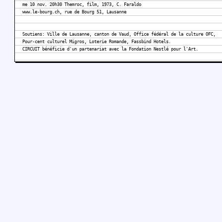
me 10 nov. 20h30 Themroc, film, 1973, C. Faraldo
www.le-bourg.ch, rue de Bourg 51, Lausanne
Soutiens: Ville de Lausanne, canton de Vaud, Office fédéral de la culture OFC,
Pour-cent culturel Migros, Loterie Romande, Fassbind Hotels.
CIRCUIT bénéficie d'un partenariat avec la Fondation Nestlé pour l'Art.