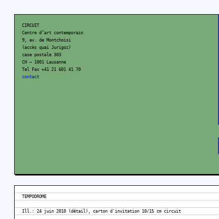
CIRCUIT
Centre d’art contemporain
9, av. de Montchoisi
(accès quai Jurigoz)
case postale 303
CH – 1001 Lausanne
Tel Fax +41 21 601 41 70
contact
TEMPODROME
Ill.: 24 juin 2010 (détail), carton d'invitation 10/15 cm circuit