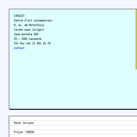
CIRCUIT
Centre d’art contemporain
9, av. de Montchoisi
(accès quai Jurigoz)
case postale 303
CH – 1001 Lausanne
Tel Fax +41 21 601 41 70
contact
Peter Soriano
Projet "CRESA"