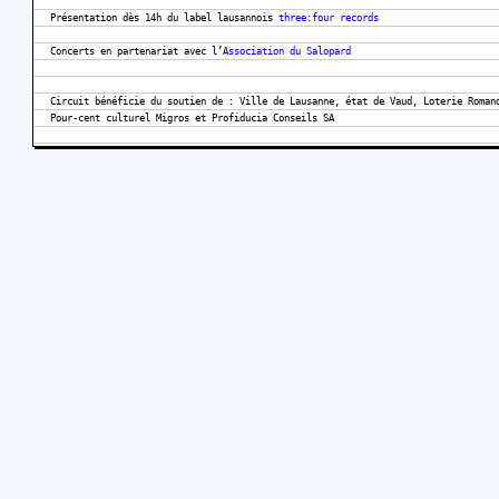
Présentation dès 14h du label lausannois
three:four records
Concerts en partenariat avec l’
Association du Salopard
Circuit bénéficie du soutien de : Ville de Lausanne, état de Vaud, Loterie Roman
Pour-cent culturel Migros et Profiducia Conseils SA