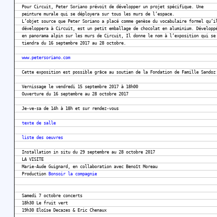
Pour Circuit, Peter Soriano prévoit de développer un projet spécifique. Une
peinture murale qui se déployera sur tous les murs de l’espace.
L’objet source que Peter Soriano a placé comme genèse du vocabulaire formel qu’i
développera à Circuit, est un petit emballage de chocolat en aluminium. Développ
en panorama alpin sur les murs de Circuit, Il donne le nom à l’exposition qui se
tiendra du 16 septembre 2017 au 28 octobre.
www.petersoriano.com
Cette exposition est possible grâce au soutien de la Fondation de Famille Sandoz
Vernissage le vendredi 15 septembre 2017 à 18h00
Ouverture du 16 septembre au 28 octobre 2017
Je-ve-sa de 14h à 18h et sur rendez-vous
texte de salle
liste des oeuvres
Installation in situ du 29 septembre au 28 octobre 2017
LA VISITE
Marie-Aude Guignard, en collaboration avec Benoît Moreau
Production
Bonsoir la compagnie
Samedi 7 octobre concerts
18h30 Le fruit vert
19h30 Eloïse Decazes & Eric Chenaux