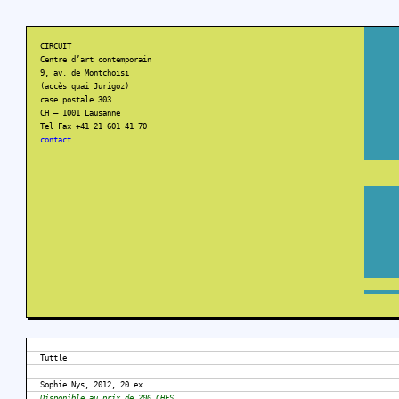
CIRCUIT
Centre d’art contemporain
9, av. de Montchoisi
(accès quai Jurigoz)
case postale 303
CH – 1001 Lausanne
Tel Fax +41 21 601 41 70
contact
Tuttle
Sophie Nys, 2012, 20 ex.
Disponible au prix de 200 CHFS