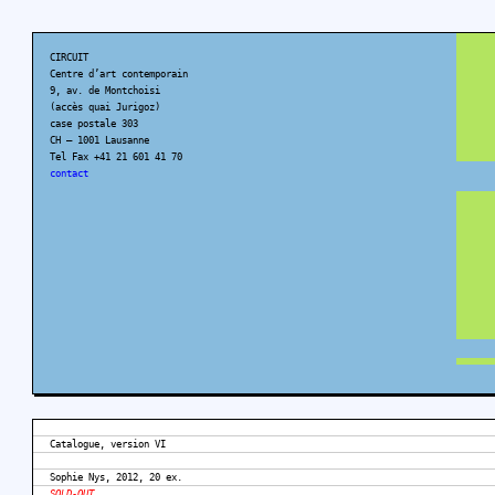
CIRCUIT
Centre d’art contemporain
9, av. de Montchoisi
(accès quai Jurigoz)
case postale 303
CH – 1001 Lausanne
Tel Fax +41 21 601 41 70
contact
Catalogue, version VI
Sophie Nys, 2012, 20 ex.
SOLD-OUT