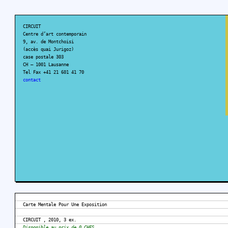
CIRCUIT
Centre d’art contemporain
9, av. de Montchoisi
(accès quai Jurigoz)
case postale 303
CH – 1001 Lausanne
Tel Fax +41 21 601 41 70
contact
Carte Mentale Pour Une Exposition
CIRCUIT , 2010, 3 ex.
Disponible au prix de 0 CHFS