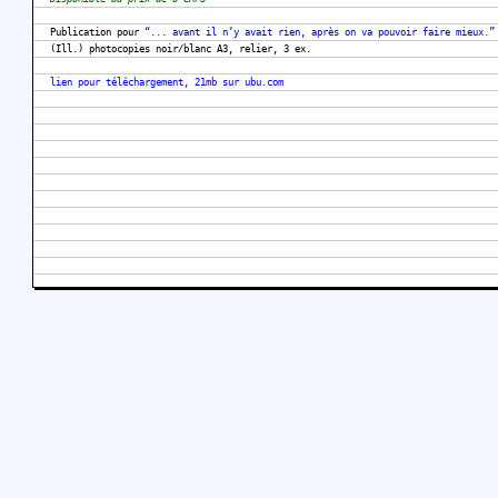
Publication pour
“... avant il n’y avait rien, après on va pouvoir faire mieux.”
(Ill.) photocopies noir/blanc A3, relier, 3 ex.
lien pour téléchargement, 21mb sur ubu.com