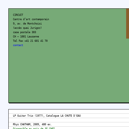
CIRCUIT
Centre d’art contemporain
9, av. de Montchoisi
(accès quai Jurigoz)
case postale 303
CH – 1001 Lausanne
Tel Fax +41 21 601 41 70
contact
LP Guitar Trio (1977), Catalogue LA CHUTE D'EAU
Rhys CHATHAM, 2009, 480 ex.
Disponible au prix de 35 CHFS