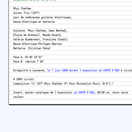
Rhys Chatham
Guitar Trio (1977)
pour de nombreuses guitares électriques,
basse électrique et batterie
Guitares: Rhys Chatham, Sami Benhadj,
Eloise De Breteuil, Maude Oswald,
Valérie Niederoest, Franziska Staubli
Basse électrique:Philippe Oberson
Batterie: Christian Pahud
Face A: G3 #2 19'32"
Face B: reprise 7'36"
Enregistré à Lausanne,
le 7 juin 2008 durant l'exposition
LA CHUTE D'EAU
à circu
© 2009 circuit
Composition (C) 1977 Rhys Chatham (P) Post Minimalist Music (B.M.I.)
Insert, poster-catalogue de l'exposition
LA CHUTE D'EAU
, 60/90 cm, recto verso
couleur.