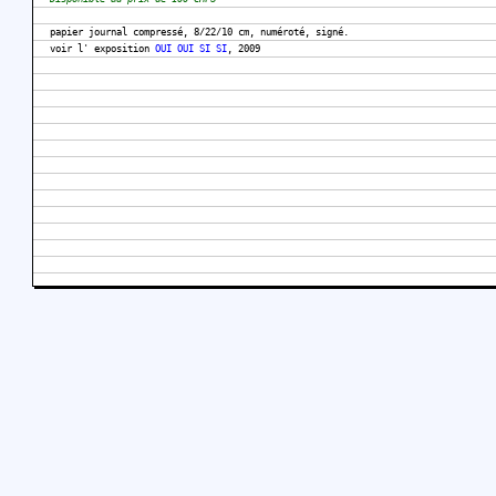
papier journal compressé, 8/22/10 cm, numéroté, signé.
voir l' exposition
OUI OUI SI SI
, 2009