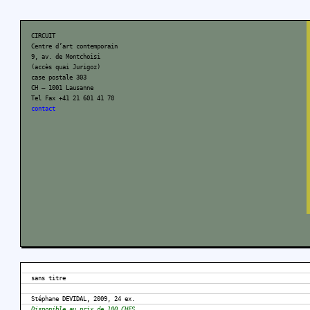
CIRCUIT
Centre d’art contemporain
9, av. de Montchoisi
(accès quai Jurigoz)
case postale 303
CH – 1001 Lausanne
Tel Fax +41 21 601 41 70
contact
sans titre
Stéphane DEVIDAL, 2009, 24 ex.
Disponible au prix de 100 CHFS