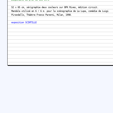
52 x 65 cm, sérigraphie deux couleurs sur BFK Rives, édition circuit.
Mandala utilisé en 6 / 6 m. pour la scénographie de La Lupa, comédie de Luigi
Pirandello, Théâtre Franco Parenti, Milan, 1998.
exposition SCINTILLE