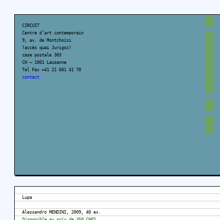
CIRCUIT
Centre d’art contemporain
9, av. de Montchoisi
(accès quai Jurigoz)
case postale 303
CH – 1001 Lausanne
Tel Fax +41 21 601 41 70
contact
Lupa
Alessandro MENDINI, 2009, 40 ex.
Disponible au prix de 350 CHFS