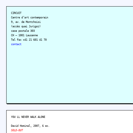
CIRCUIT
Centre d’art contemporain
9, av. de Montchoisi
(accès quai Jurigoz)
case postale 303
CH – 1001 Lausanne
Tel Fax +41 21 601 41 70
contact
YOU LL NEVER WALK ALONE
David Hominal, 2007, 6 ex.
SOLD-OUT