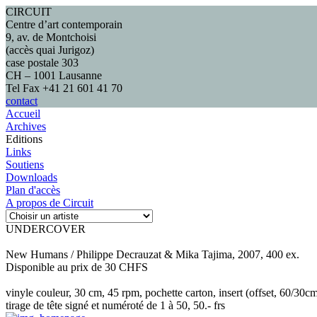
CIRCUIT
Centre d’art contemporain
9, av. de Montchoisi
(accès quai Jurigoz)
case postale 303
CH – 1001 Lausanne
Tel Fax +41 21 601 41 70
contact
Accueil
Archives
Editions
Links
Soutiens
Downloads
Plan d'accès
A propos de Circuit
UNDERCOVER
New Humans / Philippe Decrauzat & Mika Tajima, 2007, 400 ex.
Disponible au prix de 30 CHFS
vinyle couleur, 30 cm, 45 rpm, pochette carton, insert (offset, 60/30cm
tirage de tête signé et numéroté de 1 à 50, 50.- frs