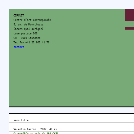
CIRCUIT
Centre d’art contemporain
9, av. de Montchoisi
(accès quai Jurigoz)
case postale 303
CH – 1001 Lausanne
Tel Fax +41 21 601 41 70
contact
sans titre
Valentin Carron , 2002, 40 ex.
Disponible au prix de 499 CHFS