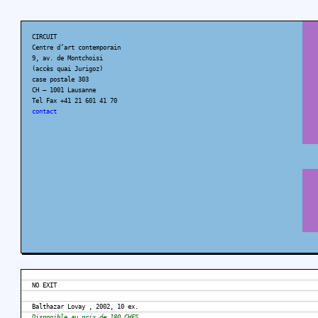
CIRCUIT
Centre d’art contemporain
9, av. de Montchoisi
(accès quai Jurigoz)
case postale 303
CH – 1001 Lausanne
Tel Fax +41 21 601 41 70
contact
NO EXIT
Balthazar Lovay , 2002, 10 ex.
Disponible au prix de 180 CHFS