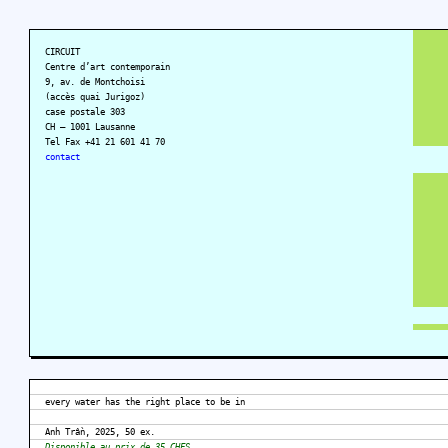
CIRCUIT
Centre d’art contemporain
9, av. de Montchoisi
(accès quai Jurigoz)
case postale 303
CH – 1001 Lausanne
Tel Fax +41 21 601 41 70
contact
every water has the right place to be in
Anh Trần, 2025, 50 ex.
Disponible au prix de 35 CHFS