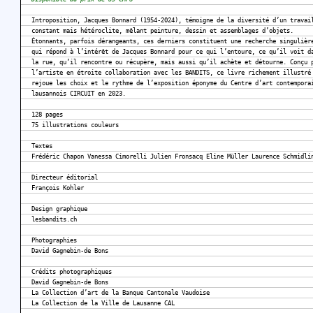
Introposition, Jacques Bonnard (1954-2024), témoigne de la diversité d’un travai
constant mais hétéroclite, mêlant peinture, dessin et assemblages d’objets.
Étonnants, parfois dérangeants, ces derniers constituent une recherche singulièr
qui répond à l’intérêt de Jacques Bonnard pour ce qui l’entoure, ce qu’il voit d
la rue, qu’il rencontre ou récupère, mais aussi qu’il achète et détourne. Conçu 
l’artiste en étroite collaboration avec les BANDITS, ce livre richement illustré
rejoue les choix et le rythme de l’exposition éponyme du Centre d’art contempora
lausannois CIRCUIT en 2023.
128 pages
75 illustrations couleurs
Textes
Frédéric Chapon Vanessa Cimorelli Julien Fronsacq Eline Müller Laurence Schmidli
Directeur éditorial
François Kohler
Design graphique
lesbandits.ch
Photographies
David Gagnebin-de Bons
Crédits photographiques
David Gagnebin-de Bons
La Collection d’art de la Banque Cantonale Vaudoise
La Collection de la Ville de Lausanne CAL