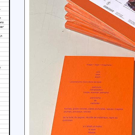
l
e
ans
par
in
n