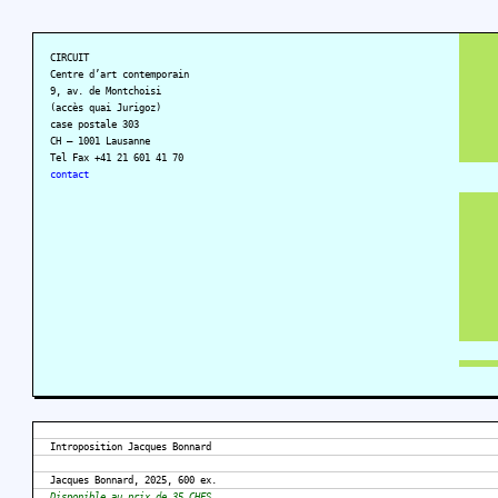
CIRCUIT
Centre d’art contemporain
9, av. de Montchoisi
(accès quai Jurigoz)
case postale 303
CH – 1001 Lausanne
Tel Fax +41 21 601 41 70
contact
Introposition Jacques Bonnard
Jacques Bonnard, 2025, 600 ex.
Disponible au prix de 35 CHFS