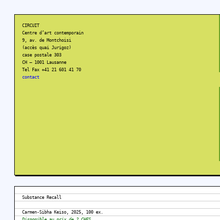
CIRCUIT
Centre d’art contemporain
9, av. de Montchoisi
(accès quai Jurigoz)
case postale 303
CH – 1001 Lausanne
Tel Fax +41 21 601 41 70
contact
Substance Recall
Carmen-Sibha Keiso, 2025, 100 ex.
Disponible au prix de 2 CHFS