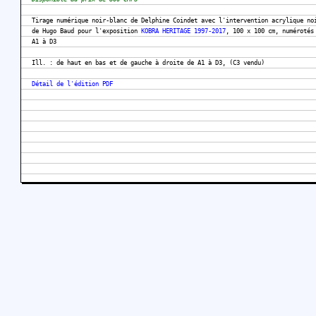
Tirage numérique noir-blanc de Delphine Coindet avec l'intervention acrylique no
de Hugo Baud pour l'exposition
KOBRA HERITAGE 1997-2017
, 100 x 100 cm, numérotés
A1 à D3
Ill. : de haut en bas et de gauche à droite de A1 à D3, (C3 vendu)
Détail de l'édition PDF