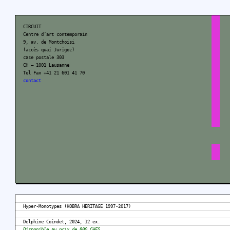
CIRCUIT
Centre d’art contemporain
9, av. de Montchoisi
(accès quai Jurigoz)
case postale 303
CH – 1001 Lausanne
Tel Fax +41 21 601 41 70
contact
Hyper-Monotypes (KOBRA HERITAGE 1997-2017)
Delphine Coindet, 2024, 12 ex.
Disponible au prix de 800 CHFS