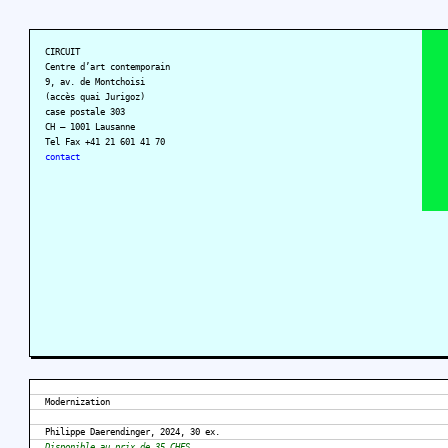
CIRCUIT
Centre d’art contemporain
9, av. de Montchoisi
(accès quai Jurigoz)
case postale 303
CH – 1001 Lausanne
Tel Fax +41 21 601 41 70
contact
Modernization
Philippe Daerendinger, 2024, 30 ex.
Disponible au prix de 35 CHFS