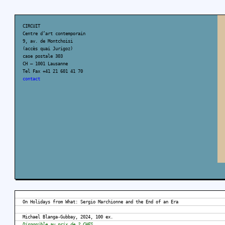
CIRCUIT
Centre d’art contemporain
9, av. de Montchoisi
(accès quai Jurigoz)
case postale 303
CH – 1001 Lausanne
Tel Fax +41 21 601 41 70
contact
On Holidays from What: Sergio Marchionne and the End of an Era
Michael Blanga-Gubbay, 2024, 100 ex.
Disponible au prix de 2 CHFS