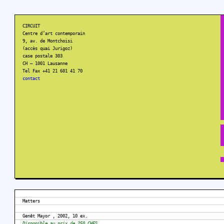
CIRCUIT
Centre d’art contemporain
9, av. de Montchoisi
(accès quai Jurigoz)
case postale 303
CH – 1001 Lausanne
Tel Fax +41 21 601 41 70
contact
Matters
Genêt Mayor , 2002, 10 ex.
Disponible au prix de 250 CHFS