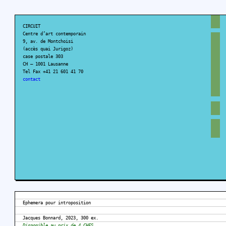
CIRCUIT
Centre d’art contemporain
9, av. de Montchoisi
(accès quai Jurigoz)
case postale 303
CH – 1001 Lausanne
Tel Fax +41 21 601 41 70
contact
Ephemera pour introposition
Jacques Bonnard, 2023, 300 ex.
Disponible au prix de 4 CHFS