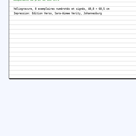
héliogravure, 8 exemplaires numérotés et signés, 48,8 × 68,5 cm
Impression: Edition Verso, Sara-Aimee Verity, Johannesburg