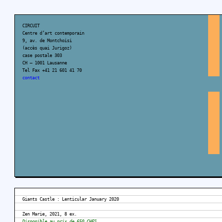
CIRCUIT
Centre d’art contemporain
9, av. de Montchoisi
(accès quai Jurigoz)
case postale 303
CH – 1001 Lausanne
Tel Fax +41 21 601 41 70
contact
Giants Castle : Lenticular January 2020
Zen Marie, 2021, 8 ex.
Disponible au prix de 650 CHFS