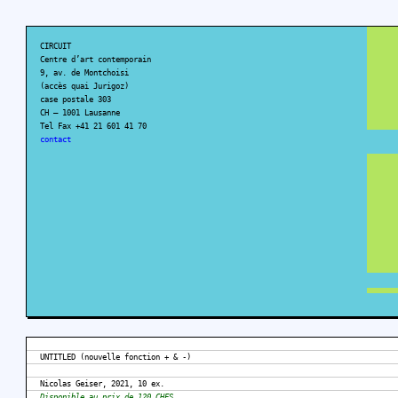
CIRCUIT
Centre d’art contemporain
9, av. de Montchoisi
(accès quai Jurigoz)
case postale 303
CH – 1001 Lausanne
Tel Fax +41 21 601 41 70
contact
UNTITLED (nouvelle fonction + & -)
Nicolas Geiser, 2021, 10 ex.
Disponible au prix de 120 CHFS