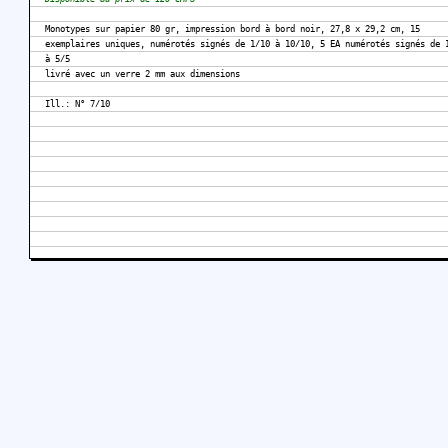
Monotypes sur papier 80 gr, impression bord à bord noir, 27,8 x 29,2 cm, 15
exemplaires uniques, numérotés signés de 1/10 à 10/10, 5 EA numérotés signés de 
à 5/5
livré avec un verre 2 mm aux dimensions
Ill.: N° 7/10